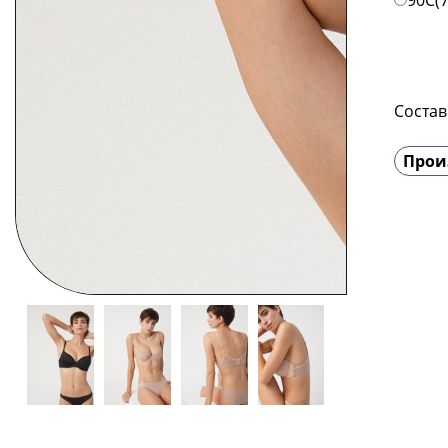
90C(
Состав
Прои