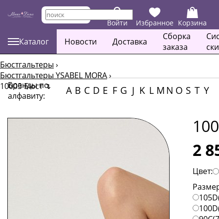
Войти
Избранное
Корзина
Сборка
Си
Каталог
Новости
Доставка
заказа
ск
Бюстгальтеры
›
Бюстгальтеры YSABEL MORA
›
Бренды по
10003 Бюст
↴
A
B
C
D
E
F
G
J
K
L
M
N
O
S
T
Y
алфавиту:
100
2 8
Цвет:
Размер
105D
100D