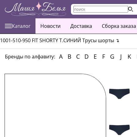
Каталог
Новости
Доставка
Сборка заказа
1001-510-950 FIT SHORTY Т.СИНИЙ Трусы шорты
↴
A
B
C
D
E
F
G
J
K
Бренды по алфавиту: