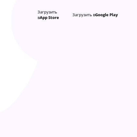
Загрузить
Загрузить в
Google Play
в
App Store