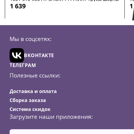
1 639
1
Размер:
36 (S)
42 (XL)
44 (XXL)
Р
Мы в соцсетях:
Цвет:
Графит
Ц
В
ВКОНТАКТЕ
корзину
ТЕЛЕГРАМ
Полезные ссылки:
Доставка и оплата
Сборка заказа
Система скидок
Загрузите наши приложения: