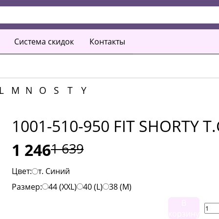
Система скидок
Контакты
L
M
N
O
S
T
Y
1001-510-950 FIT SHORTY 
1 246
1 639
Цвет:
т. Синий
Размер:
44 (XXL)
40 (L)
38 (M)
В
корзину