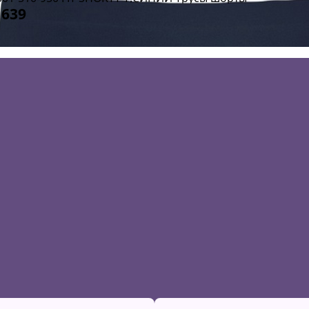
 639
азмер:
38 (M)
40 (L)
44 (XXL)
вет:
т. Синий
В
корзину