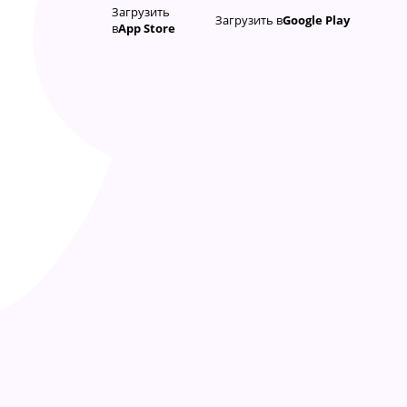
Загрузить
Загрузить в
Google Play
в
App Store