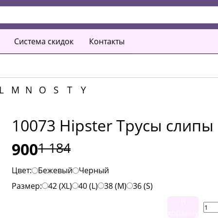
Система скидок
Контакты
L
M
N
O
S
T
Y
10073 Hipster Трусы слипы
900
1 184
Цвет:
Бежевый
Черный
Размер:
42 (XL)
40 (L)
38 (M)
36 (S)
В
корзину