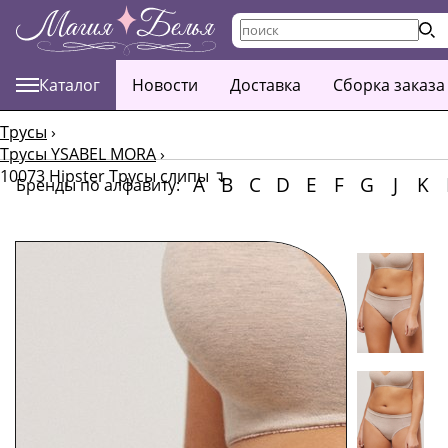
Каталог
Новости
Доставка
Сборка заказа
Трусы
›
Трусы YSABEL MORA
›
10073 Hipster Трусы слипы
↴
A
B
C
D
E
F
G
J
K
Бренды по алфавиту: