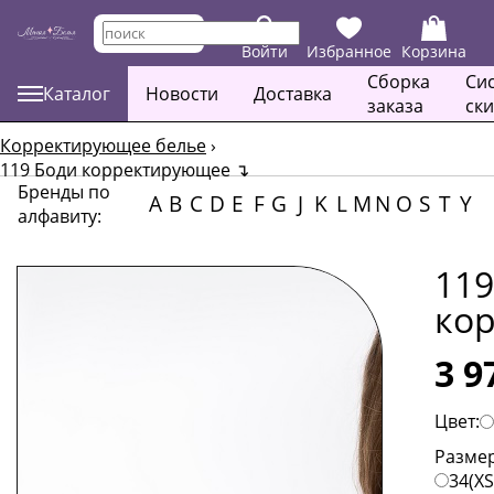
Войти
Избранное
Корзина
Сборка
Си
Каталог
Новости
Доставка
заказа
ск
Корректирующее белье
›
119 Боди корректирующее
↴
Бренды по
A
B
C
D
E
F
G
J
K
L
M
N
O
S
T
Y
алфавиту:
119
ко
3 9
Цвет:
Размер
34(XS