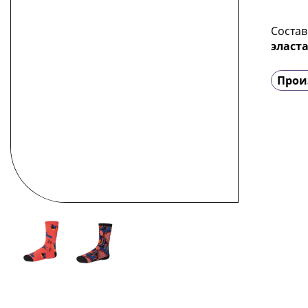
Состав
эласт
Прои