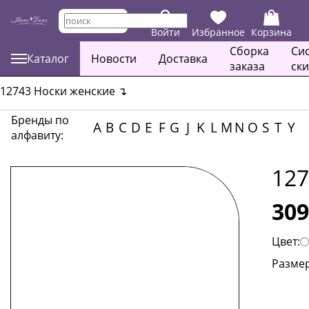
Войти
Избранное
Корзина
Сборка
Си
Каталог
Новости
Доставка
заказа
ск
12743 Носки женские
↴
Бренды по
A
B
C
D
E
F
G
J
K
L
M
N
O
S
T
Y
алфавиту:
127
309
Цвет:
Размер