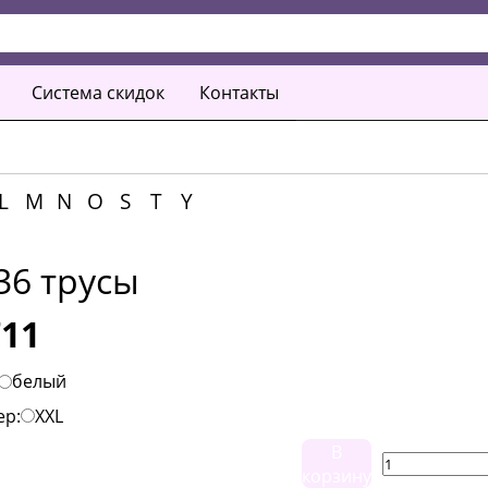
Система скидок
Контакты
L
M
N
O
S
T
Y
36 трусы
711
белый
ер:
XXL
В
корзину