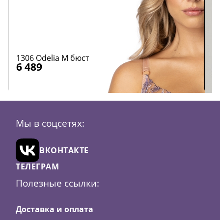
1306 Odelia M бюст
3
Скидка
23
6 489
2
Размер:
70H
70J
80B
85B
90B
90C
90F
95
Р
Цвет:
телесный
Мы в соцсетях:
Ц
В
ВКОНТАКТЕ
корзину
ТЕЛЕГРАМ
Полезные ссылки:
Доставка и оплата