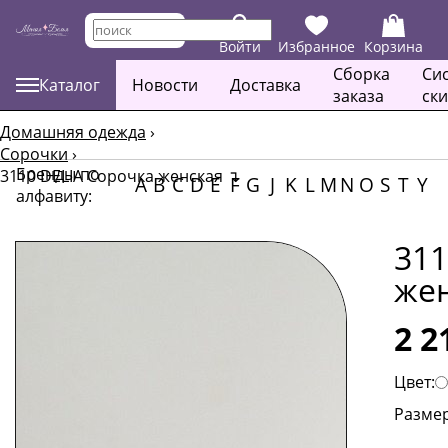
Войти
Избранное
Корзина
Сборка
Си
Каталог
Новости
Доставка
заказа
ск
Домашняя одежда
›
Сорочки
›
Бренды по
3110 DELIA Сорочка женская
↴
A
B
C
D
E
F
G
J
K
L
M
N
O
S
T
Y
алфавиту:
311
же
2 2
Цвет:
Размер