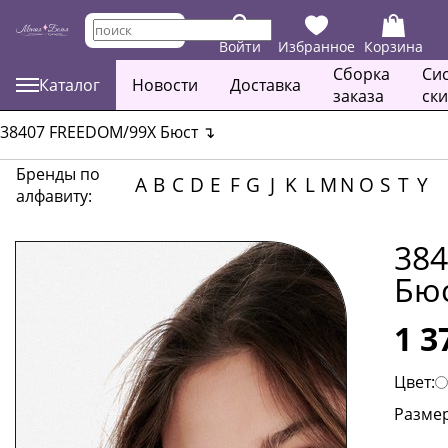
Войти
Избранное
Корзина
Сборка
Си
Каталог
Новости
Доставка
заказа
ск
38407 FREEDOM/99X Бюст
↴
Бренды по
A
B
C
D
E
F
G
J
K
L
M
N
O
S
T
Y
алфавиту:
38
Бю
1 3
Цвет:
Размер