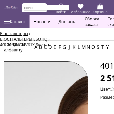
Войти
Избранное
Корзина
Сборка
Си
Каталог
Новости
Доставка
заказа
ск
Бюстгальтеры
›
БЮСТГАЛЬТЕРЫ ESOTIQ
›
Бренды по
40170 TINGLE/61X Бюст
↴
A
B
C
D
E
F
G
J
K
L
M
N
O
S
T
Y
алфавиту:
401
2 5
Цвет:
Размер