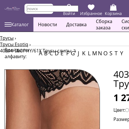
Войти
Избранное
Корзина
Сборка
Си
Каталог
Новости
Доставка
заказа
ск
Трусы
›
Трусы Esotiq
›
Бренды по
40344 TROPHY/61X Трусы слипы
↴
A
B
C
D
E
F
G
J
K
L
M
N
O
S
T
Y
алфавиту:
403
Тр
1 2
Цвет:
Размер