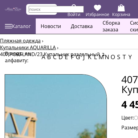
Войти
Избранное
Корзина
Сборка
Си
Каталог
Новости
Доставка
заказа
ск
Пляжная одежда
›
Купальники AQUARILLA
›
Бренды по
407 PORTLAND/23 Купальник раздельный
↴
A
B
C
D
E
F
G
J
K
L
M
N
O
S
T
Y
алфавиту:
40
Ку
4 4
Цвет:
Размер