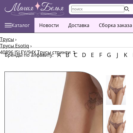
Каталог
Новости
Доставка
Сборка заказа
Трусы
›
Трусы Esotiq
›
40896 ISLEY/94X Трусы стринги
↴
A
B
C
D
E
F
G
J
K
Бренды по алфавиту: