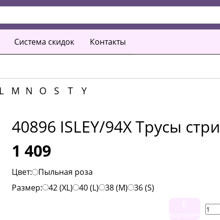
Система скидок
Контакты
L
M
N
O
S
T
Y
40896 ISLEY/94X Трусы стр
1 409
Цвет:
Пыльная роза
Размер:
42 (XL)
40 (L)
38 (M)
36 (S)
В
корзину