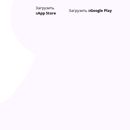
Загрузить
Загрузить в
Google Play
в
App Store