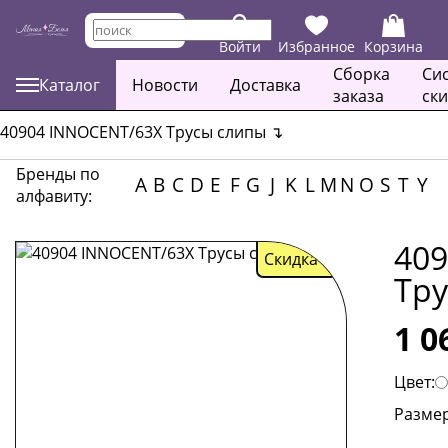
Войти
Избранное
Корзина
Сборка
Си
Каталог
Новости
Доставка
заказа
ск
40904 INNOCENT/63X Трусы слипы
↴
Бренды по
A
B
C
D
E
F
G
J
K
L
M
N
O
S
T
Y
алфавиту:
40
Скидка
33
Тр
1 0
Цвет:
Размер