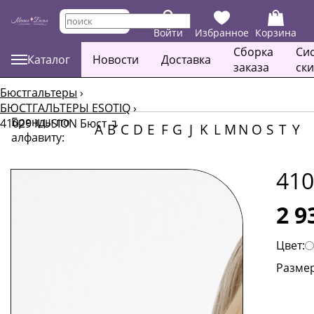
Войти
Избранное
Корзина
Сборка
Си
Каталог
Новости
Доставка
заказа
ск
Бюстгальтеры
›
БЮСТГАЛЬТЕРЫ ESOTIQ
›
Бренды по
41029 ILUSION Бюст
↴
A
B
C
D
E
F
G
J
K
L
M
N
O
S
T
Y
алфавиту:
410
2 9
Цвет:
Размер