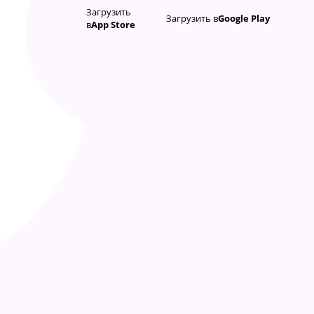
Загрузить
Загрузить в
Google Play
в
App Store