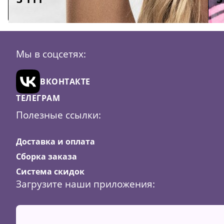
Размер:
42 (XL)
Р
Мы в соцсетях:
Цвет:
Сиреневый
Ц
Скидка
23
В
ВКОНТАКТЕ
корзину
ТЕЛЕГРАМ
Полезные ссылки:
Доставка и оплата
Сборка заказа
Система скидок
Загрузите наши приложения: