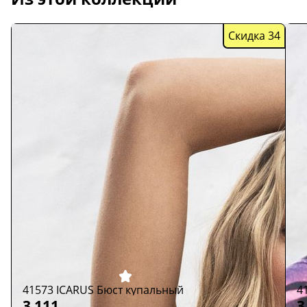
Скидка 34
41573 ICARUS Бюст купальный
4
3 111
3