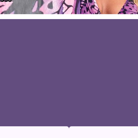
азмер:
One Size
вет:
Сиреневый
В
корзину