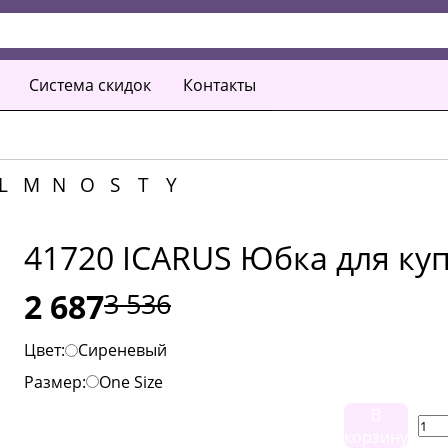
Система скидок
Контакты
L
M
N
O
S
T
Y
41720 ICARUS Юбка для ку
2 687
3 536
Цвет:
Сиреневый
Размер:
One Size
В
корзину