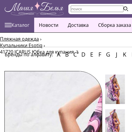
Каталог
Новости
Доставка
Сборка заказа
Пляжная одежда
›
Купальники Esotiq
›
41720 ICARUS Юбка для купания
↴
A
B
C
D
E
F
G
J
K
Бренды по алфавиту: