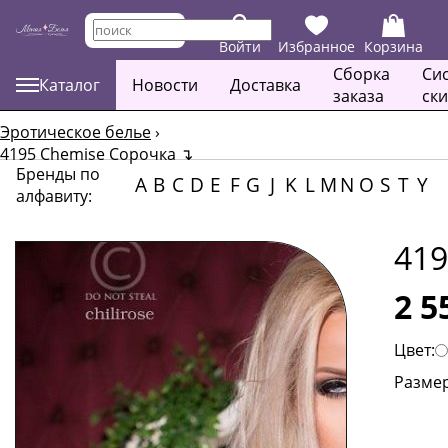
Войти
Избранное
Корзина
Сборка
Си
Каталог
Новости
Доставка
заказа
ск
Эротическое белье
›
4195 Chemise Сорочка
↴
Бренды по
A
B
C
D
E
F
G
J
K
L
M
N
O
S
T
Y
алфавиту:
419
2 5
Цвет:
Размер