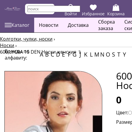
Войти
Избранное
Корзина
Сборка
Си
Каталог
Новости
Доставка
заказа
ск
Колготки, чулки, носки
›
Носки
›
Бренды по
600 LYCRA 15 DEN Носки женские
↴
A
B
C
D
E
F
G
J
K
L
M
N
O
S
T
Y
алфавиту:
600
Но
0
Цвет:
Размер