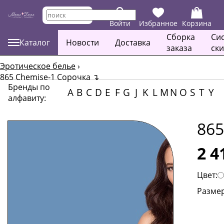
Войти
Избранное
Корзина
Сборка
Си
Каталог
Новости
Доставка
заказа
ск
Эротическое белье
›
865 Chemise-1 Сорочка
↴
Бренды по
A
B
C
D
E
F
G
J
K
L
M
N
O
S
T
Y
алфавиту:
865
2 4
Цвет:
Размер