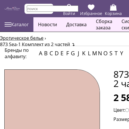
Войти
Избранное
Корзина
Сборка
Си
Каталог
Новости
Доставка
заказа
ск
Эротическое белье
›
873 Sea-1 Комплект из 2 частей
↴
Бренды по
A
B
C
D
E
F
G
J
K
L
M
N
O
S
T
Y
алфавиту:
873
2 ч
2 5
Цвет:
Размер