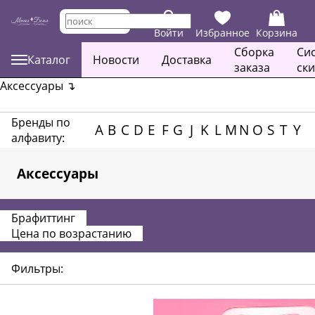
Войти
Избранное
Корзина
Сборка
Си
Каталог
Новости
Доставка
заказа
ск
Аксессуары
↴
Бренды по
A
B
C
D
E
F
G
J
K
L
M
N
O
S
T
Y
алфавиту:
Аксессуары
Брафиттинг
Цена по возрастанию
Фильтры: