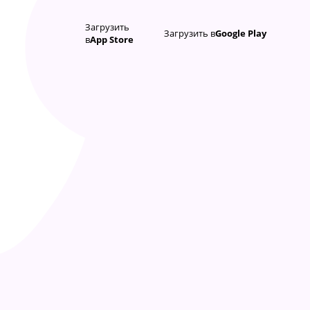
Загрузить
Загрузить в
Google Play
в
App Store