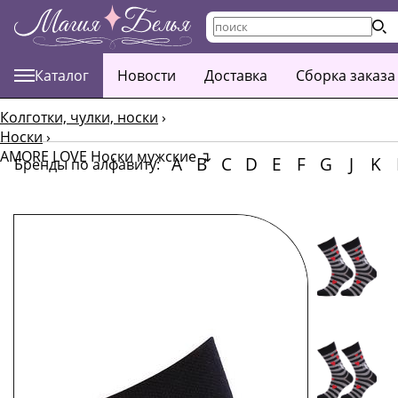
Каталог
Новости
Доставка
Сборка заказа
Колготки, чулки, носки
›
Носки
›
AMORE LOVE Носки мужские
↴
A
B
C
D
E
F
G
J
K
Бренды по алфавиту: