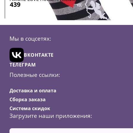
439
Размер:
41/45
Цвет:
Красный + черный
Черный + серый
Мы в соцсетях:
В
ВКОНТАКТЕ
корзину
ТЕЛЕГРАМ
Полезные ссылки:
Доставка и оплата
Сборка заказа
Система скидок
Загрузите наши приложения: