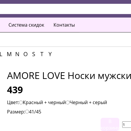
Система скидок
Контакты
L
M
N
O
S
T
Y
AMORE LOVE Носки мужск
439
Цвет:
Красный + черный
Черный + серый
Размер:
41/45
В
корзину