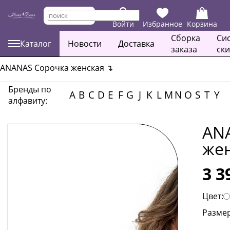
Войти
Избранное
Корзина
Сборка
Си
Каталог
Новости
Доставка
заказа
ск
ANANAS Сорочка женская
↴
Бренды по
A
B
C
D
E
F
G
J
K
L
M
N
O
S
T
Y
алфавиту:
AN
же
3 3
Цвет:
Размер