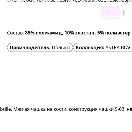
70H
70G
70F
70E
65N
70D
65M
65L
65K
65J
В
корзину
Состав:
85% полиамид, 10% эластан, 5% полиэстер
Производитель:
Польша
Коллекция:
ASTRA BLA
tille. Мягкая чашка на кости, конструкция чашки S-03