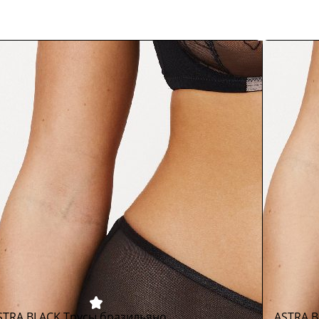
STRA BLACK Трусы бразильяно
ASTRA B