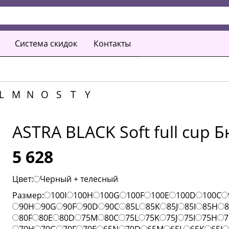
Система скидок
Контакты
L
M
N
O
S
T
Y
ASTRA BLACK Soft full cup 
5 628
Цвет:
Черный + телесный
Размер:
100I
100H
100G
100F
100E
100D
100C
90H
90G
90F
90D
90C
85L
85K
85J
85I
85H
80F
80E
80D
75M
80C
75L
75K
75J
75I
75H
7