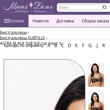
Каталог
Новости
Доставка
Сборка заказа
Бюстгальтеры
›
Бюстгальтеры SUBTILLE
›
ASTRA BLACK Soft full cup Бюст
↴
A
B
C
D
E
F
G
J
K
Бренды по алфавиту: