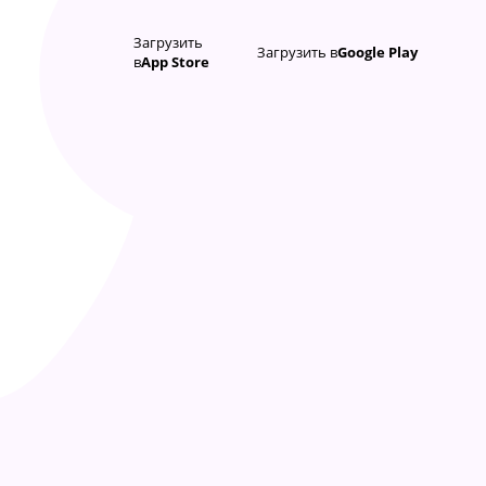
Загрузить
Загрузить в
Google Play
в
App Store