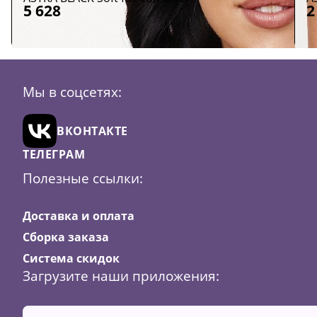
5 628
2
Размер:
100C
100D
100E
100F
100G
100H
Р
1
75M
80C
80D
80E
80F
80H
80I
80J
80K
Ц
Мы в соцсетях:
Цвет:
Черный + телесный
ВКОНТАКТЕ
В
корзину
ТЕЛЕГРАМ
Полезные ссылки:
Доставка и оплата
Сборка заказа
Система скидок
Загрузите наши приложения: