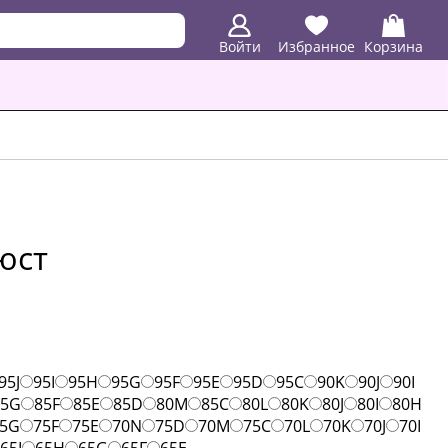
Войти
Избранное
Корзина
Бюст
95J
95I
95H
95G
95F
95E
95D
95C
90K
90J
90I
85G
85F
85E
85D
80M
85C
80L
80K
80J
80I
80H
5G
75F
75E
70N
75D
70M
75C
70L
70K
70J
70I