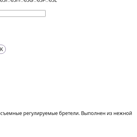
65I
65H
65G
65F
65E
CK
, несъемные регулируемые бретели. Выполнен из нежной