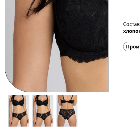
Состав
хлопок
Прои