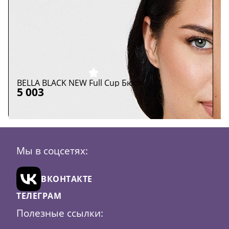
Скидка
44
BELLA BLACK NEW Full Cup Бюст
B
5 003
2
Размер:
100B
100C
100E
65D
65E
65F
65G
Р
85H
90C
90D
90E
90F
90G
95B
95C
95D
Ц
Мы в соцсетях:
Цвет:
Черный
ВКОНТАКТЕ
В
корзину
ТЕЛЕГРАМ
Полезные ссылки: