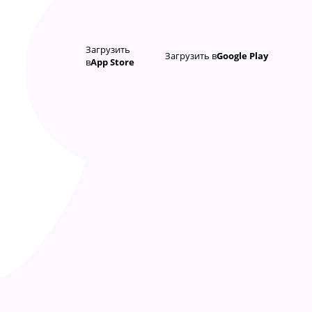
Загрузить
Загрузить в
Google Play
в
App Store