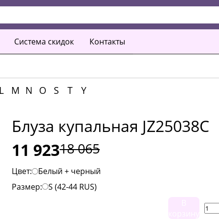
Система скидок
Контакты
L
M
N
O
S
T
Y
Блуза купальная JZ25038C
11 923
18 065
Цвет:
Белый + черный
Размер:
S (42-44 RUS)
В
корзину