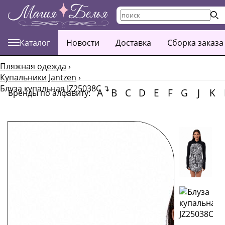
Каталог
Новости
Доставка
Сборка заказа
Пляжная одежда
›
Купальники Jantzen
›
Блуза купальная JZ25038C
↴
A
B
C
D
E
F
G
J
K
Бренды по алфавиту: