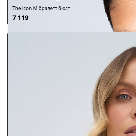
The Icon M бралетт бюст
7 119