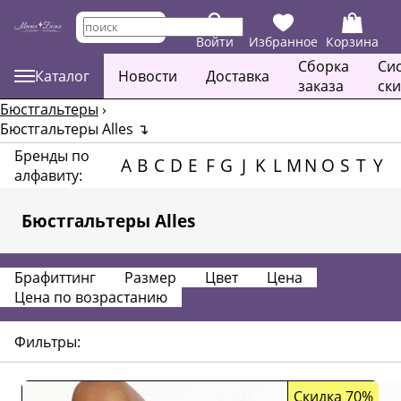
Войти
Избранное
Корзина
Сборка
Си
Каталог
Новости
Доставка
заказа
ск
Бюстгальтеры
›
Бюстгальтеры Alles
↴
Бренды по
A
B
C
D
E
F
G
J
K
L
M
N
O
S
T
Y
алфавиту:
Бюстгальтеры Alles
Брафиттинг
Размер
Цвет
Цена
Цена по возрастанию
Фильтры:
Скидка 70%