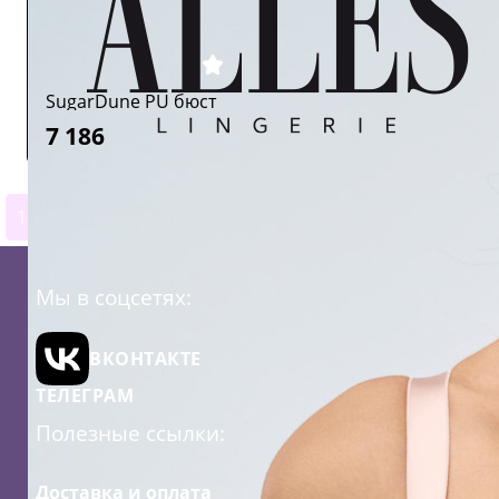
SugarDune PU бюст
7 186
1
2
3
4
5
6
7
8
9
10
11
Мы в соцсетях:
ВКОНТАКТЕ
ТЕЛЕГРАМ
Полезные ссылки:
Доставка и оплата