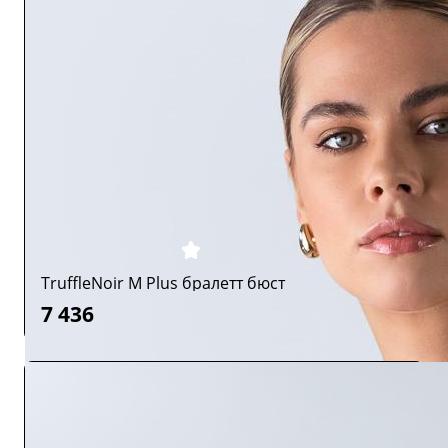
TruffleNoir M Plus бралетт бюст
7 436