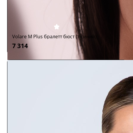
Volare M Plus бралетт бюст (т-синий)
7 314