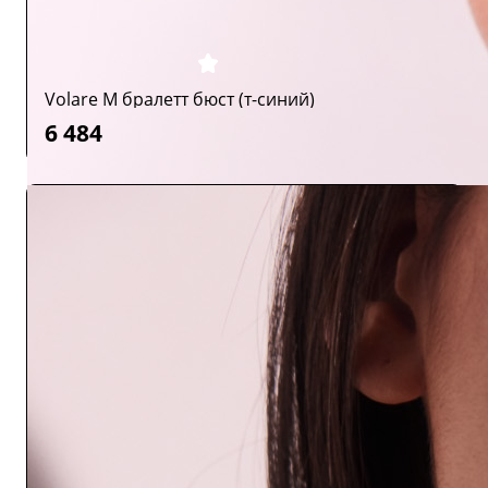
Volare M бралетт бюст (т-синий)
6 484