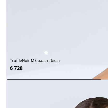
TruffleNoir M бралетт бюст
6 728