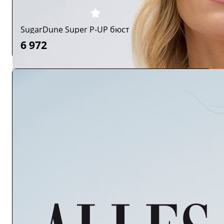
SugarDune Super P-UP бюст
6 972