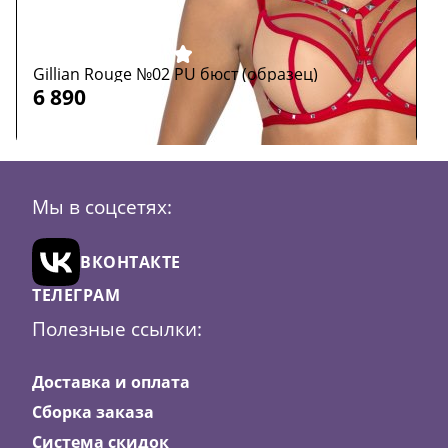
Gillian Rouge №02 PU бюст (образец)
M
6 890
6
Размер:
65E
Р
Мы в соцсетях:
Цвет:
красный
Ц
В
ВКОНТАКТЕ
корзину
ТЕЛЕГРАМ
Полезные ссылки:
Доставка и оплата
Сборка заказа
Система скидок