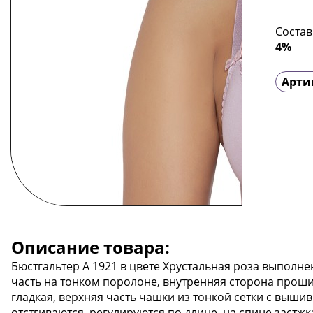
Состав
4%
Арти
Описание товара:
Бюстгальтер А 1921 в цвете Хрустальная роза выполне
часть на тонком поролоне, внутренняя сторона прош
гладкая, верхняя часть чашки из тонкой сетки с вышив
отстгиваются, регулируются по длине, на спине застжк