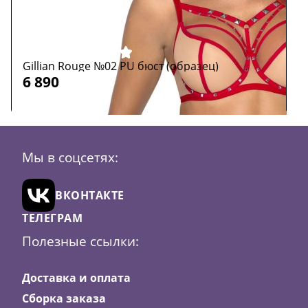
Gillian Rouge №02 PU бюст (образец)
M
6 890
6
Размер:
65E
Р
Мы в соцсетях:
Цвет:
красный
Ц
В
ВКОНТАКТЕ
корзину
ТЕЛЕГРАМ
Полезные ссылки:
Доставка и оплата
Сборка заказа