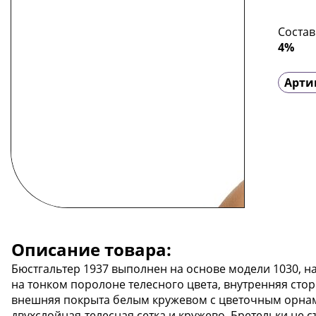
Состав
4%
Арти
Описание товара:
Бюстгальтер 1937 выполнен на основе модели 1030, н
на тонком поролоне телесного цвета, внутренняя ст
внешняя покрыта белым кружевом с цветочным орнам
двухслойная-телесная сетка и кружево. Бретельки не 