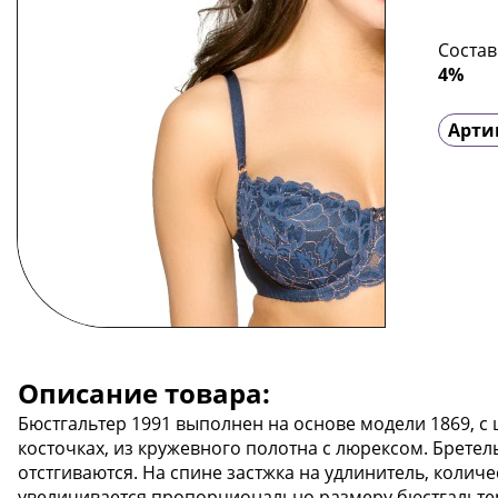
Состав
4%
Арти
Описание товара:
Бюстгальтер 1991 выполнен на основе модели 1869, 
косточках, из кружевного полотна с люрексом. Бретел
отстгиваются. На спине застжка на удлинитель, количе
увеличивается пропорционально размеру бюстгальтер