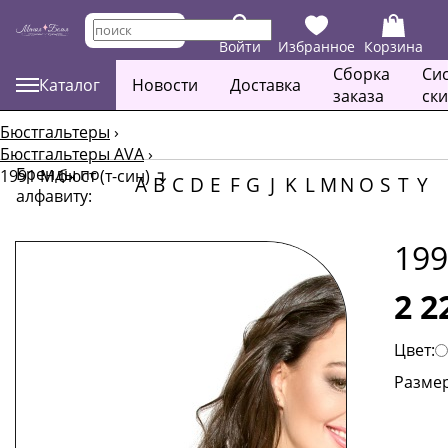
Войти
Избранное
Корзина
Сборка
Си
Каталог
Новости
Доставка
заказа
ск
Бюстгальтеры
›
Бюстгальтеры AVA
›
Бренды по
1991 M бюст (т-син)
↴
A
B
C
D
E
F
G
J
K
L
M
N
O
S
T
Y
алфавиту:
199
2 2
Цвет:
Размер