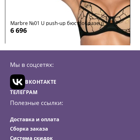
Marbre №01 U push-up бюст (образец)
S
6 696
6
Размер:
65E
Р
Мы в соцсетях:
Цвет:
черный
Ц
В
ВКОНТАКТЕ
корзину
ТЕЛЕГРАМ
Полезные ссылки:
Доставка и оплата
Сборка заказа
Система скидок