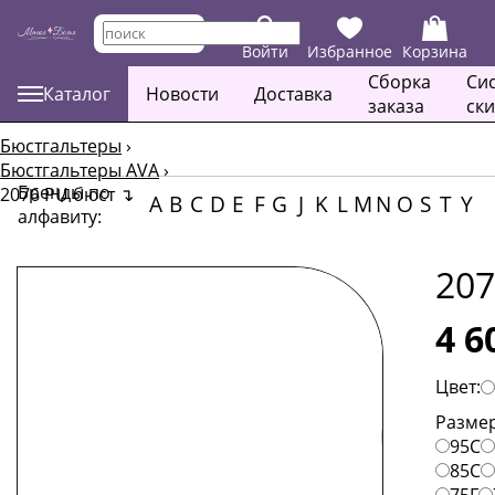
Войти
Избранное
Корзина
Сборка
Си
Каталог
Новости
Доставка
заказа
ск
Бюстгальтеры
›
Бюстгальтеры AVA
›
Бренды по
2076 PU бюст
↴
A
B
C
D
E
F
G
J
K
L
M
N
O
S
T
Y
алфавиту:
207
4 6
Цвет:
Размер
95C
85C