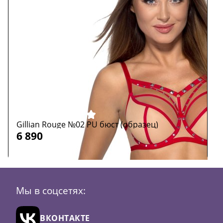
Gillian Rouge №02 PU бюст (образец)
M
6 890
6
Размер:
65E
Р
Мы в соцсетях:
Цвет:
красный
Ц
В
ВКОНТАКТЕ
корзину