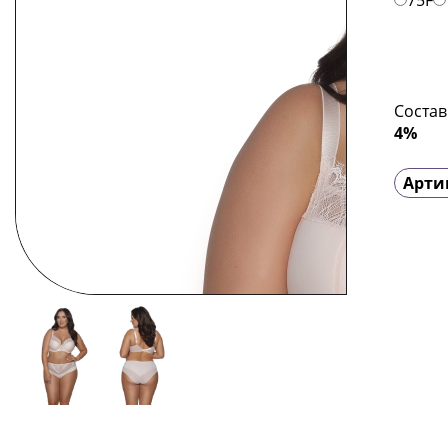
75F
Состав
4%
Арти