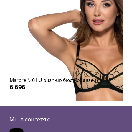
Marbre №01 U push-up бюст (образец)
S
6 696
6
Размер:
65E
Р
Мы в соцсетях:
Цвет:
черный
Ц
В