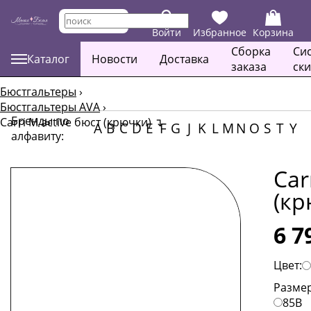
Войти
Избранное
Корзина
Сборка
Си
Каталог
Новости
Доставка
заказа
ск
Бюстгальтеры
›
Бюстгальтеры AVA
›
Бренды по
Carri M active бюст (крючки)
↴
A
B
C
D
E
F
G
J
K
L
M
N
O
S
T
Y
алфавиту:
Car
(кр
6 7
Цвет:
Размер
85B