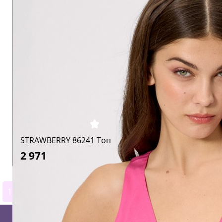
STRAWBERRY 86241 Топ
2 971
1
2
3
4
5
6
7