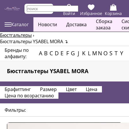
Войти
Избранное
Корзина
Сборка
Си
Каталог
Новости
Доставка
заказа
ск
Бюстгальтеры
›
Бюстгальтеры YSABEL MORA
↴
Бренды по
A
B
C
D
E
F
G
J
K
L
M
N
O
S
T
Y
алфавиту:
Бюстгальтеры YSABEL MORA
Брафиттинг
Размер
Цвет
Цена
Цена по возрастанию
Фильтры: