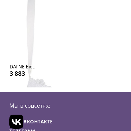
DAFNE Бюст
3 883
Размер:
75E
Мы в соцсетях:
Цвет:
Белый
В
ВКОНТАКТЕ
корзину