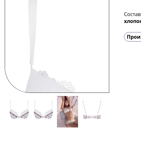
Состав
хлопо
Прои