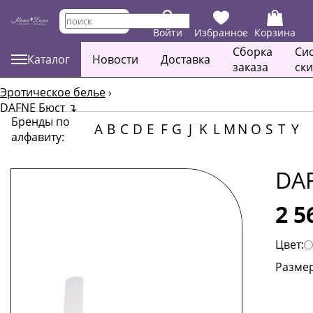
Войти
Избранное
Корзина
Сборка
Си
Каталог
Новости
Доставка
заказа
ск
Эротическое белье
›
DAFNE Бюст
↴
Бренды по
A
B
C
D
E
F
G
J
K
L
M
N
O
S
T
Y
алфавиту:
DA
2 5
Цвет:
Размер