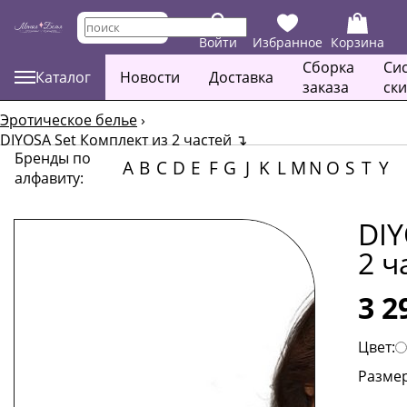
Войти
Избранное
Корзина
Сборка
Си
Каталог
Новости
Доставка
заказа
ск
Эротическое белье
›
DIYOSA Set Комплект из 2 частей
↴
Бренды по
A
B
C
D
E
F
G
J
K
L
M
N
O
S
T
Y
алфавиту:
DIY
2 ч
3 2
Цвет:
Размер