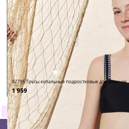
82795 Трусы купальные подростковые для девочек
1 959
1
2
3
4
5