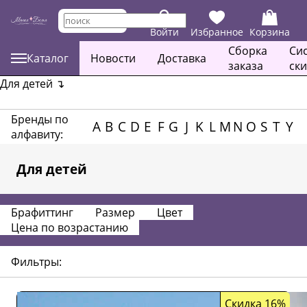
Войти
Избранное
Корзина
Сборка
Си
Каталог
Новости
Доставка
заказа
ск
Для детей
↴
Бренды по
A
B
C
D
E
F
G
J
K
L
M
N
O
S
T
Y
алфавиту:
Для детей
Брафиттинг
Размер
Цвет
Цена по возрастанию
Фильтры:
Скидка 16%