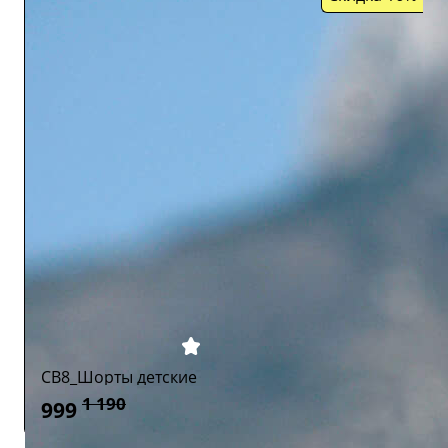
CB8_Шорты детские
1 190
999