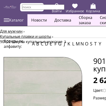
Войти
Избранное
Корзина
Сборка
Си
Каталог
Новости
Доставка
заказа
ск
Для мужчин
›
Купальные плавки и шорты
›
Бренды по
90102 Шорты купальные мужские
↴
A
B
C
D
E
F
G
J
K
L
M
N
O
S
T
Y
алфавиту:
90
ку
2 6
Цвет:
Размер