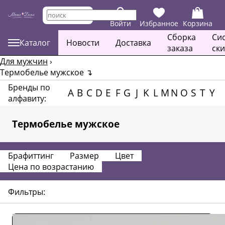
Войти
Избранное
Корзина
Сборка
Си
Каталог
Новости
Доставка
заказа
ск
Для мужчин
›
Термобелье мужское
↴
Бренды по
A
B
C
D
E
F
G
J
K
L
M
N
O
S
T
Y
алфавиту:
Термобелье мужское
Брафиттинг
Размер
Цвет
Цена по возрастанию
Фильтры: