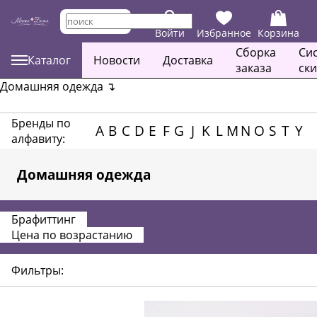
Войти
Избранное
Корзина
Сборка
Си
Каталог
Новости
Доставка
заказа
ск
Домашняя одежда
↴
Бренды по
A
B
C
D
E
F
G
J
K
L
M
N
O
S
T
Y
алфавиту:
Домашняя одежда
Брафиттинг
Цена по возрастанию
Фильтры: