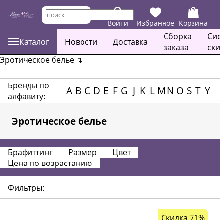
Войти
Избранное
Корзина
Сборка
Си
Каталог
Новости
Доставка
заказа
ск
Эротическое белье
↴
Бренды по
A
B
C
D
E
F
G
J
K
L
M
N
O
S
T
Y
алфавиту:
Эротическое белье
Брафиттинг
Размер
Цвет
Цена по возрастанию
Фильтры:
Скидка 71%