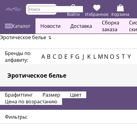
Войти
Избранное
Корзина
Сборка
Си
Каталог
Новости
Доставка
заказа
ск
Эротическое белье
↴
Бренды по
A
B
C
D
E
F
G
J
K
L
M
N
O
S
T
Y
алфавиту:
Эротическое белье
Брафиттинг
Размер
Цвет
Цена по возрастанию
Фильтры: