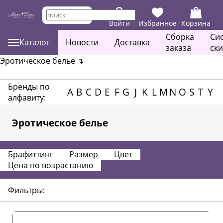
Войти
Избранное
Корзина
Сборка
Си
Каталог
Новости
Доставка
заказа
ск
Эротическое белье
↴
Бренды по
A
B
C
D
E
F
G
J
K
L
M
N
O
S
T
Y
алфавиту:
Эротическое белье
Брафиттинг
Размер
Цвет
Цена по возрастанию
Фильтры: