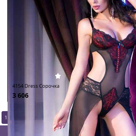
4154 Dress Сорочка
3 606
1
2
3
4
5
6
7
8
9
10
11