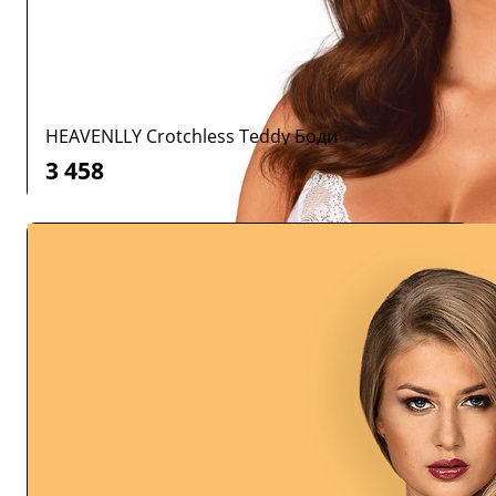
HEAVENLLY Crotchless Teddy Боди
3 458