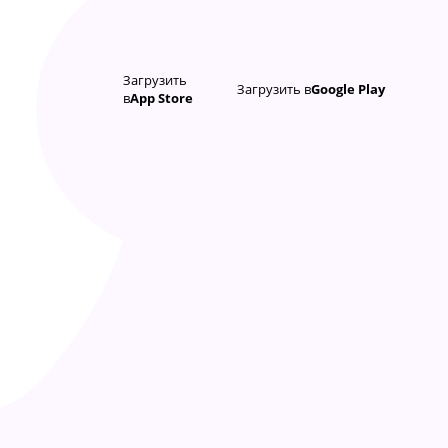
Загрузить
Загрузить в
Google Play
в
App Store