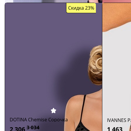
Скидка 23%
DOTINA Chemise Сорочка
IVANNES P
3 034
2 306
1 463