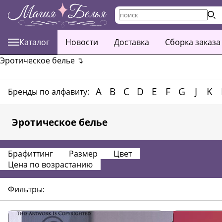
Каталог
Новости
Доставка
Сборка заказа
Эротическое белье
↴
A
B
C
D
E
F
G
J
K
Бренды по алфавиту:
Эротическое белье
Брафиттинг
Размер
Цвет
Цена по возрастанию
Фильтры: