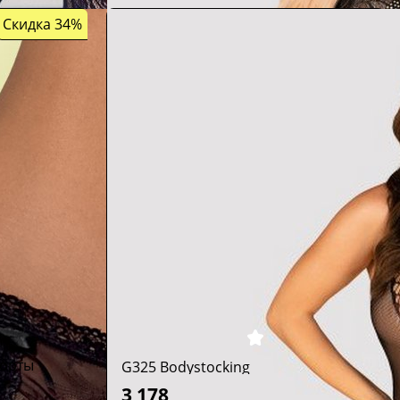
Скидка 34%
шорты
G325 Bodystocking
3 178