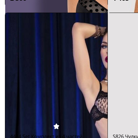
4484 Set Комплект из 4 частей
S826 Чулк