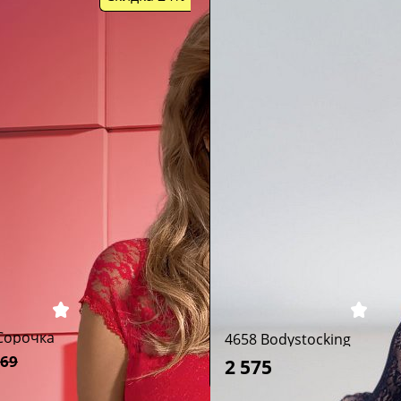
Сорочка
4658 Bodystocking
569
2 575