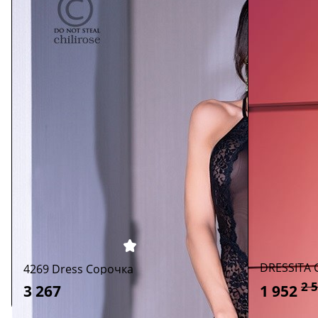
DRESSITA 
4269 Dress Сорочка
2 
1 952
3 267