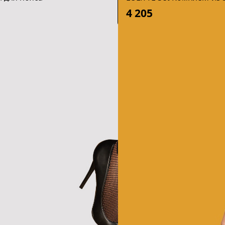
4 205
12
13
14
15
16
17
18
19