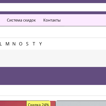
Система скидок
Контакты
L
M
N
O
S
T
Y
Скидка 24%