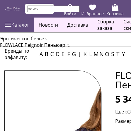
Войти
Избранное
Корзина
Сборка
Си
Каталог
Новости
Доставка
заказа
ск
Эротическое белье
›
FLOWLACE Peignoir Пеньюар
↴
Бренды по
A
B
C
D
E
F
G
J
K
L
M
N
O
S
T
Y
алфавиту:
FLO
Пе
5 3
Цвет:
Размер