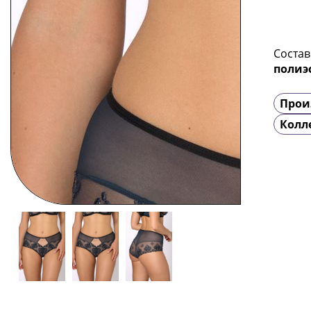
Состав
полиэ
Прои
Колл