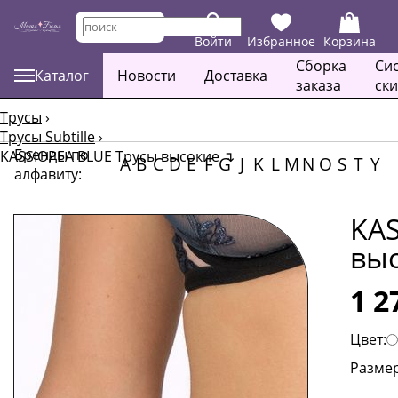
Войти
Избранное
Корзина
Сборка
Си
Каталог
Новости
Доставка
заказа
ск
Трусы
›
Трусы Subtille
›
Бренды по
KASSIOPEA BLUE Трусы высокие
↴
A
B
C
D
E
F
G
J
K
L
M
N
O
S
T
Y
алфавиту:
KAS
вы
1 2
Цвет:
Размер