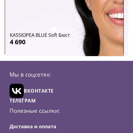
KASSIOPEA BLUE Soft Бюст
K
Скидка
44
4 690
4
Размер:
65E
65F
65I
65J
65K
65L
Р
Мы в соцсетях:
Цвет:
т. Синий
Ц
В
ВКОНТАКТЕ
корзину
ТЕЛЕГРАМ
Полезные ссылки:
Доставка и оплата