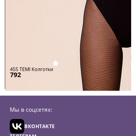
455 TEMI Колготки
792
Размер:
5/XL
Цвет:
Черный
Мы в соцсетях:
В
ВКОНТАКТЕ
корзину