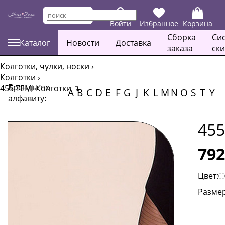
Войти
Избранное
Корзина
Сборка
Си
Каталог
Новости
Доставка
заказа
ск
Колготки, чулки, носки
›
Колготки
›
Бренды по
455 TEMI Колготки
↴
A
B
C
D
E
F
G
J
K
L
M
N
O
S
T
Y
алфавиту:
455
792
Цвет:
Размер