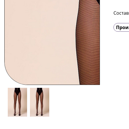
Состав
Прои