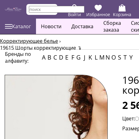
Войти
Избранное
Корзина
Сборка
Си
Каталог
Новости
Доставка
заказа
ск
Корректирующее белье
›
19615 Шорты корректирующие
↴
Бренды по
A
B
C
D
E
F
G
J
K
L
M
N
O
S
T
Y
алфавиту:
19
ко
2 5
Цвет:
Размер