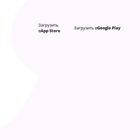
Загрузить
Загрузить в
Google Play
в
App Store