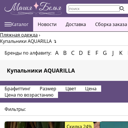
Каталог
Новости
Доставка
Сборка заказа
Пляжная одежда
›
Купальники AQUARILLA
↴
A
B
C
D
E
F
G
J
K
Бренды по алфавиту:
Купальники AQUARILLA
Брафиттинг
Размер
Цвет
Цена
Цена по возрастанию
Фильтры:
Скидка 24%