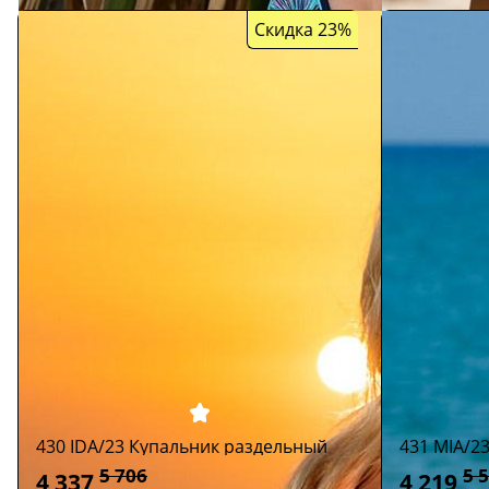
Скидка 23%
430 IDA/23 Купальник раздельный
431 MIA/2
5 706
5 
4 337
4 219