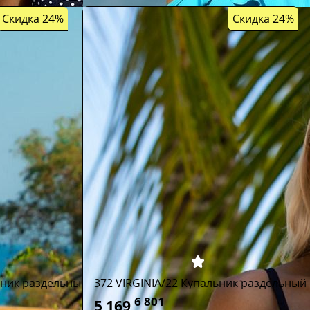
Скидка 24%
Скидка 24%
ьник раздельный
372 VIRGINIA/22 Купальник раздельный
6 801
5 169