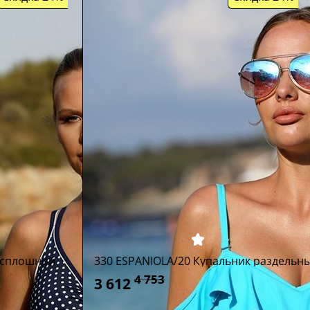
 сплошной
330 ESPANIOLA/20 Купальник раздельн
4 753
3 612