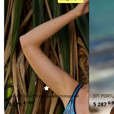
260 AVOLA/20 Купальник сплошной
371 PORTL
4 701
6 
3 573
5 287