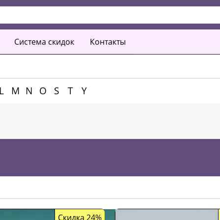
Система скидок
Контакты
L
M
N
O
S
T
Y
Скидка 24%