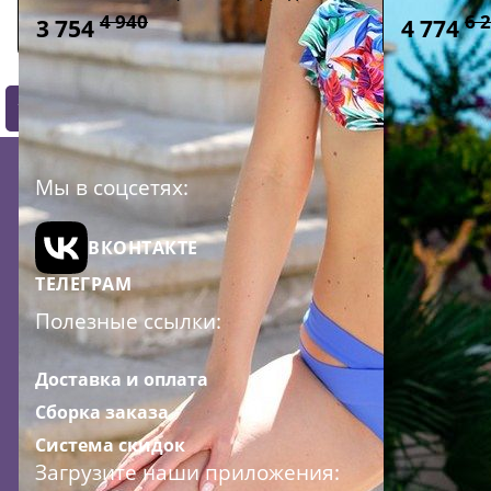
4 940
6 
3 754
4 774
1
2
3
4
5
Мы в соцсетях:
ВКОНТАКТЕ
ТЕЛЕГРАМ
Полезные ссылки:
Доставка и оплата
Сборка заказа
Система скидок
Загрузите наши приложения: