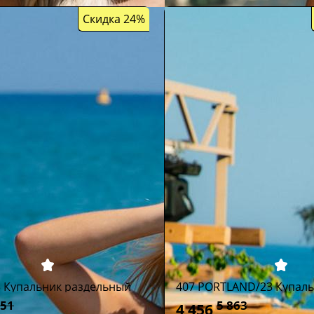
Скидка 24%
3 Купальник раздельный
407 PORTLAND/23 Купал
551
5 863
4 456