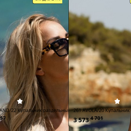
AND/22 Купальник раздельный
261 AVOLA/20 Купальник
957
4 701
3 573