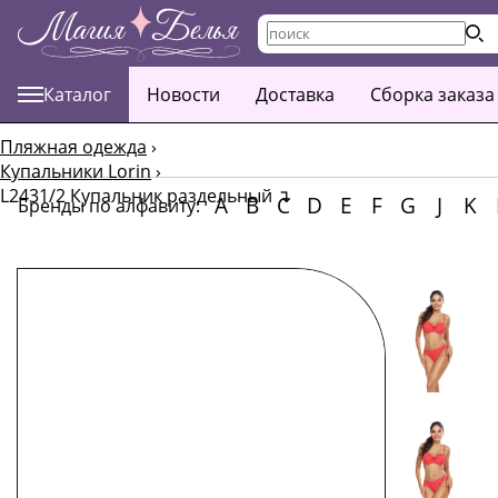
Каталог
Новости
Доставка
Сборка заказа
Пляжная одежда
›
Купальники Lorin
›
L2431/2 Купальник раздельный
↴
A
B
C
D
E
F
G
J
K
Бренды по алфавиту: