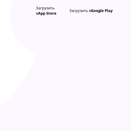
Загрузить
Загрузить в
Google Play
в
App Store