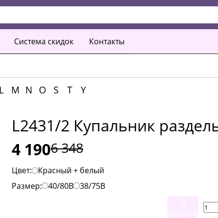
Система скидок
Контакты
L
M
N
O
S
T
Y
L2431/2 Купальник раздел
4 190
6 348
Цвет:
Красный + белый
Размер:
40/80B
38/75B
В
корзину