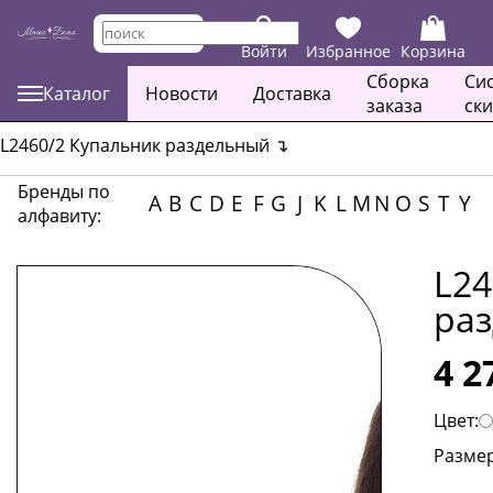
Войти
Избранное
Корзина
Сборка
Си
Каталог
Новости
Доставка
заказа
ск
L2460/2 Купальник раздельный
↴
Бренды по
A
B
C
D
E
F
G
J
K
L
M
N
O
S
T
Y
алфавиту:
L24
ра
4 2
Цвет:
Размер