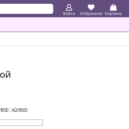
Войти
Избранное
Корзина
ной
/85E
42/85D