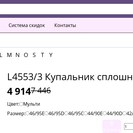
Система скидок
Контакты
L
M
N
O
S
T
Y
L4553/3 Купальник сплош
4 914
7 446
Цвет:
Мульти
Размер:
46/95E
46/95D
46/95C
44/90E
44/90D
42
В
корзину