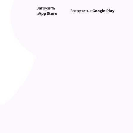
Загрузить
Загрузить в
Google Play
в
App Store