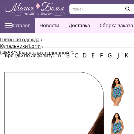
Каталог
Новости
Доставка
Сборка заказа
Пляжная одежда
›
Купальники Lorin
›
L4553/3 Купальник сплошной
↴
A
B
C
D
E
F
G
J
K
Бренды по алфавиту: